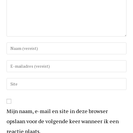
Vul
uw
(gebruikers)naam
Vul
in
uw
om
e-
Vul
te
mail
uw
reageren
in
website
om
URL
te
Mijn naam, e-mail en site in deze browser
in
kunnen
(optioneel)
opslaan voor de volgende keer wanneer ik een
reageren
reactie plaats.