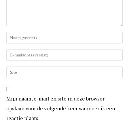
Vul
uw
(gebruikers)naam
Vul
in
uw
om
e-
Vul
te
mail
uw
reageren
in
website
om
URL
te
Mijn naam, e-mail en site in deze browser
in
kunnen
(optioneel)
opslaan voor de volgende keer wanneer ik een
reageren
reactie plaats.