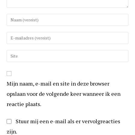
Vul
uw
(gebruikers)naam
Vul
in
uw
om
e-
Vul
te
mail
uw
reageren
in
website
om
URL
te
Mijn naam, e-mail en site in deze browser
in
kunnen
(optioneel)
opslaan voor de volgende keer wanneer ik een
reageren
reactie plaats.
Stuur mij een e-mail als er vervolgreacties
zijn.