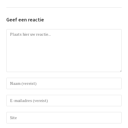
Geef een reactie
Reactie
Vul
uw
(gebruikers)naam
Vul
in
uw
om
e-
Vul
te
mail
uw
reageren
in