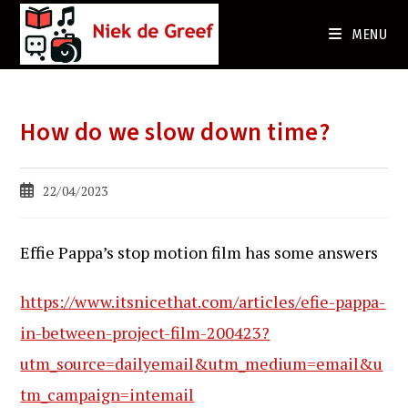
Ga
naar
MENU
de
inhoud
How do we slow down time?
Bericht
22/04/2023
gepubliceerd
op:
Effie Pappa’s stop motion film has some answers
https://www.itsnicethat.com/articles/efie-pappa-
in-between-project-film-200423?
utm_source=dailyemail&utm_medium=email&u
tm_campaign=intemail