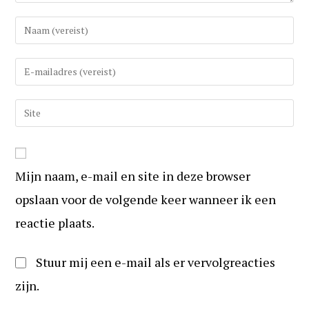
Vul
uw
(gebruikers)naam
Vul
in
uw
om
e-
Vul
te
mail
uw
reageren
in
website
om
URL
te
Mijn naam, e-mail en site in deze browser
in
kunnen
(optioneel)
opslaan voor de volgende keer wanneer ik een
reageren
reactie plaats.
Stuur mij een e-mail als er vervolgreacties
zijn.