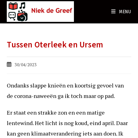
Ga
naar
MENU
de
inhoud
Tussen Oterleek en Ursem
Bericht
30/04/2023
gepubliceerd
op:
Ondanks slappe knieën en koortsig gevoel van
de corona-naweeën ga ik toch maar op pad.
Er staat een strakke zon en een matige
lentewind. Het licht is nog koud, eind april. Daar
kan geen klimaatverandering iets aan doen. Ik