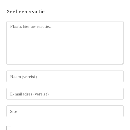
Geef een reactie
Reactie
Vul
uw
(gebruikers)naam
Vul
in
uw
om
e-
Vul
te
mail
uw
reageren
in
website
om