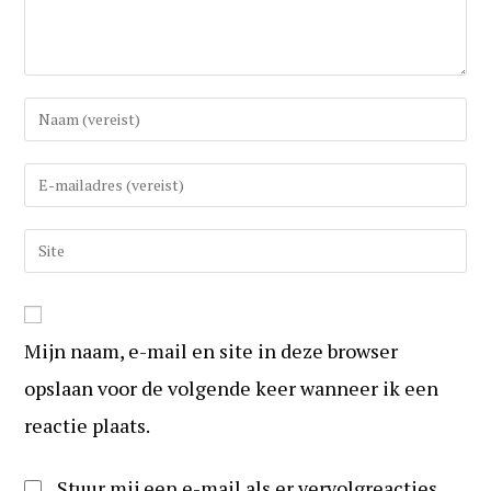
Vul
uw
(gebruikers)naam
Vul
in
uw
om
e-
Vul
te
mail
uw
reageren
in
website
om
URL
te
Mijn naam, e-mail en site in deze browser
in
kunnen
(optioneel)
opslaan voor de volgende keer wanneer ik een
reageren
reactie plaats.
Stuur mij een e-mail als er vervolgreacties