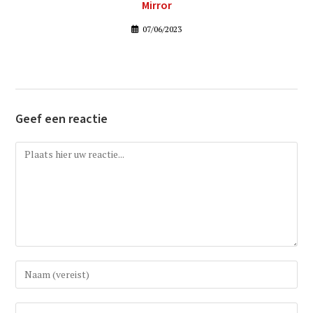
Mirror
07/06/2023
Geef een reactie
Reactie
Vul
uw
(gebruikers)naam
Vul