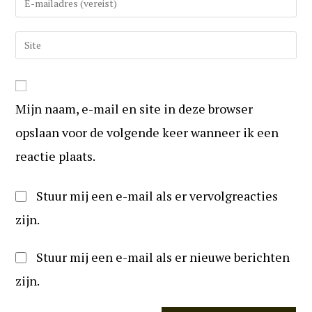
in
uw
om
e-
Vul
te
mail
uw
reageren
in
website
om
URL
te
Mijn naam, e-mail en site in deze browser
in
kunnen
(optioneel)
opslaan voor de volgende keer wanneer ik een
reageren
reactie plaats.
Stuur mij een e-mail als er vervolgreacties
zijn.
Stuur mij een e-mail als er nieuwe berichten
zijn.