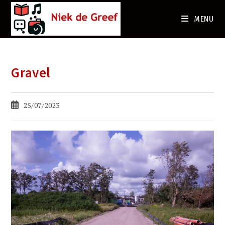
Ga
naar
MENU
de
inhoud
Gravel
Bericht
25/07/2023
gepubliceerd
op: