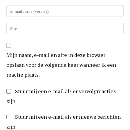
(gebruikers)naam
Vul
in
uw
om
e-
Vul
te
mail
uw
reageren
in
website
om
URL
te
Mijn naam, e-mail en site in deze browser
in
kunnen
(optioneel)
opslaan voor de volgende keer wanneer ik een
reageren
reactie plaats.
Stuur mij een e-mail als er vervolgreacties
zijn.
Stuur mij een e-mail als er nieuwe berichten
zijn.