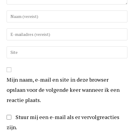
Vul
uw
(gebruikers)naam
Vul
in
uw
om
e-
Vul
te
mail
uw
reageren
in
website
om
URL
te
Mijn naam, e-mail en site in deze browser
in
kunnen
(optioneel)
opslaan voor de volgende keer wanneer ik een
reageren
reactie plaats.
Stuur mij een e-mail als er vervolgreacties
zijn.