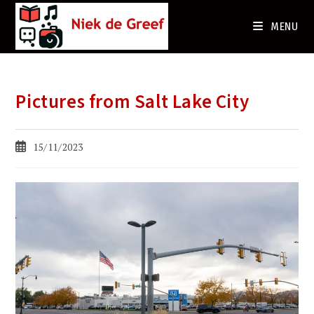
Ga
naar
MENU
de
inhoud
Pictures from Salt Lake City
Bericht
15/11/2023
gepubliceerd
op: