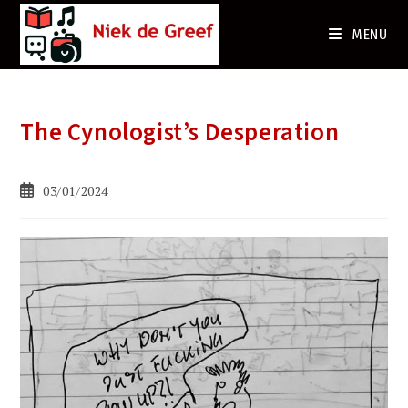
Ga
naar
MENU
de
inhoud
The Cynologist’s Desperation
Bericht
03/01/2024
gepubliceerd
op: