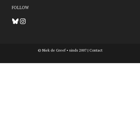
FOLLOW
Bluesky
Instagram
© Niek de Greef • sinds 2007 |
Contact