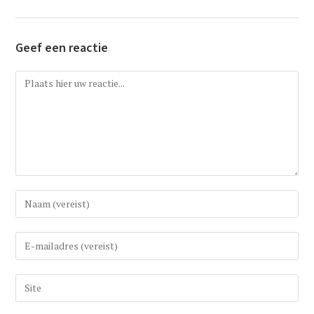
Geef een reactie
Reactie
Vul
uw
(gebruikers)naam
Vul
in
uw
om
e-
Vul
te
mail
uw
reageren
in