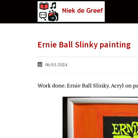
Ga
naar
de
inhoud
Ernie Ball Slinky painting
Bericht
06/01/2024
gepubliceerd
op:
Work done. Ernie Ball Slinky. Acryl on pa