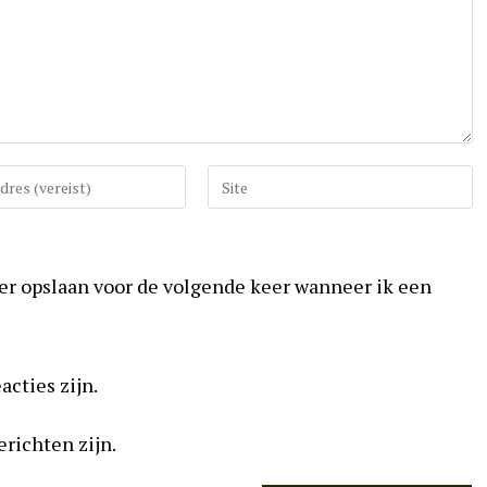
Vul
uw
website
URL
ser opslaan voor de volgende keer wanneer ik een
in
(optioneel)
acties zijn.
erichten zijn.