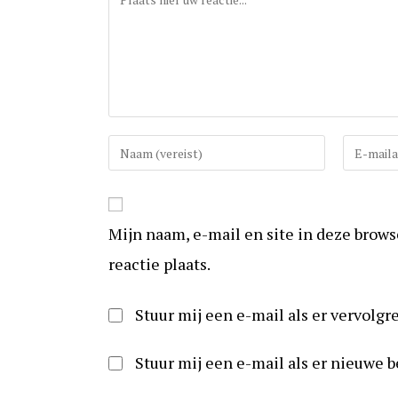
Vul
Vul
uw
uw
(gebruikers)naam
e-
in
mail
Mijn naam, e-mail en site in deze brow
om
in
te
om
reactie plaats.
reageren
te
kunnen
Stuur mij een e-mail als er vervolgre
reageren
Stuur mij een e-mail als er nieuwe b