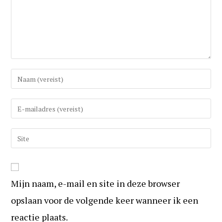
Vul
uw
(gebruikers)naam
Vul
in
uw
om
e-
Vul
te
mail
uw
reageren
in
website
om
URL
te
Mijn naam, e-mail en site in deze browser
in
kunnen
(optioneel)
opslaan voor de volgende keer wanneer ik een
reageren
reactie plaats.