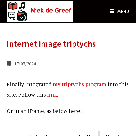
Ga
naar
MENU
de
inhoud
Internet image triptychs
Bericht
17/03/2024
gepubliceerd
op:
Finally integrated
my triptychs program
into this
site. Follow this
link
.
Or in an iframe, as below here: