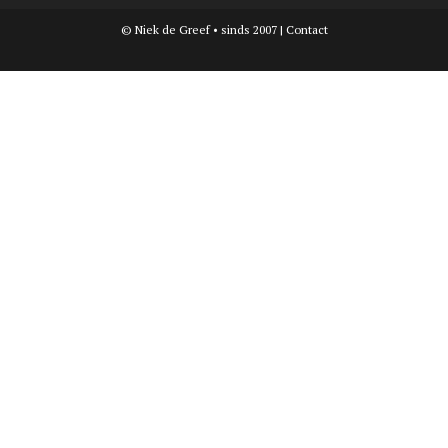
© Niek de Greef • sinds 2007 |
Contact