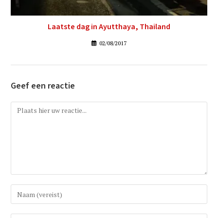
Laatste dag in Ayutthaya, Thailand
02/08/2017
Geef een reactie
Reactie
Vul
uw
(gebruikers)naam