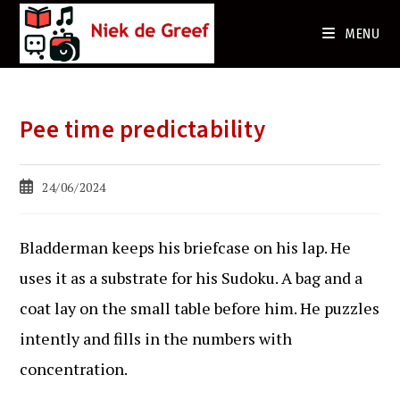
Ga
naar
MENU
de
inhoud
Pee time predictability
Bericht
24/06/2024
gepubliceerd
op:
Bladderman keeps his briefcase on his lap. He
uses it as a substrate for his Sudoku. A bag and a
coat lay on the small table before him. He puzzles
intently and fills in the numbers with
concentration.