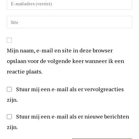
Vul
in
uw
om
e-
Vul
te
mail
uw
reageren
in
website
om
URL
te
Mijn naam, e-mail en site in deze browser
in
kunnen
(optioneel)
opslaan voor de volgende keer wanneer ik een
reageren
reactie plaats.
Stuur mij een e-mail als er vervolgreacties
zijn.
Stuur mij een e-mail als er nieuwe berichten
zijn.