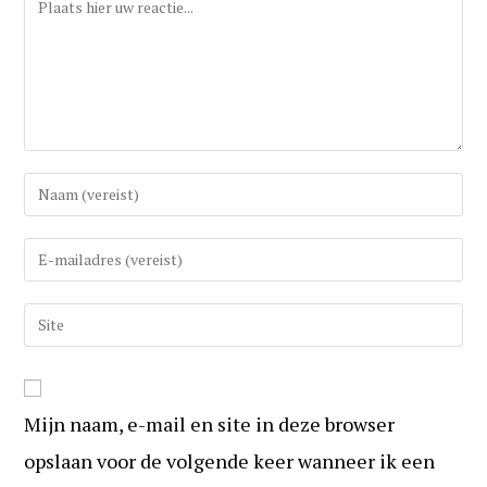
Reactie
Vul
uw
(gebruikers)naam
Vul
in
uw
om
e-
Vul
te
mail
uw
reageren
in
website
om
URL
te
Mijn naam, e-mail en site in deze browser
in
kunnen
(optioneel)
opslaan voor de volgende keer wanneer ik een
reageren