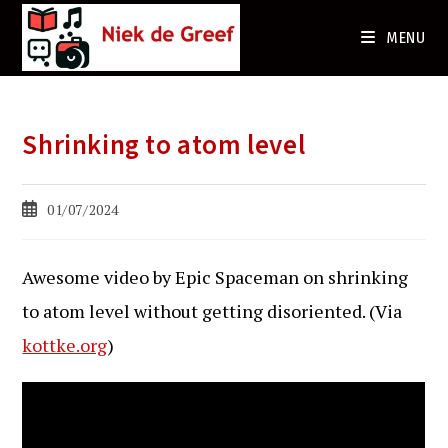
Ga
naar
MENU
de
inhoud
Shrinking to atom level
Bericht
01/07/2024
gepubliceerd
op:
Awesome video by Epic Spaceman on shrinking
to atom level without getting disoriented. (Via
kottke.org
)