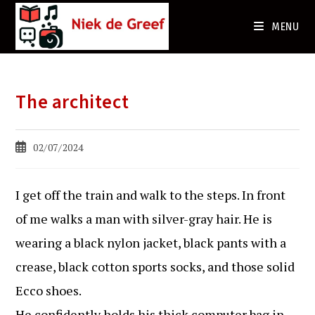
Ga
naar
MENU
de
inhoud
The architect
Bericht
02/07/2024
gepubliceerd
op:
I get off the train and walk to the steps. In front
of me walks a man with silver-gray hair. He is
wearing a black nylon jacket, black pants with a
crease, black cotton sports socks, and those solid
Ecco shoes.
He confidently holds his thick computer bag in