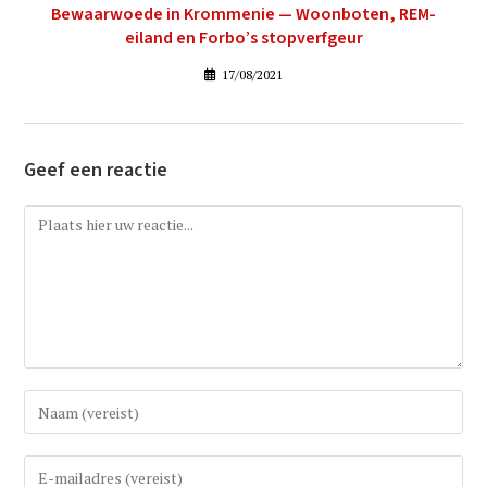
Bewaarwoede in Krommenie — Woonboten, REM-
eiland en Forbo’s stopverfgeur
17/08/2021
Geef een reactie
Reactie
Vul
uw
(gebruikers)naam
Vul