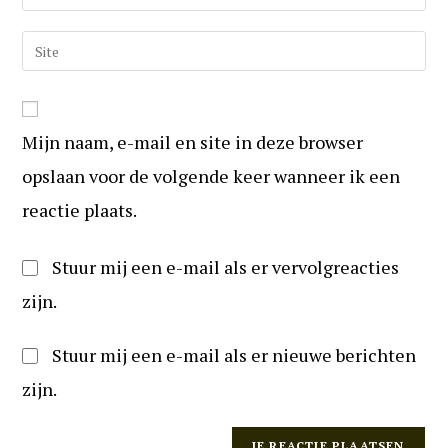
in
uw
om
e-
Vul
te
mail
uw
reageren
in
website
om
URL
te
Mijn naam, e-mail en site in deze browser
in
kunnen
(optioneel)
opslaan voor de volgende keer wanneer ik een
reageren
reactie plaats.
Stuur mij een e-mail als er vervolgreacties
zijn.
Stuur mij een e-mail als er nieuwe berichten
zijn.