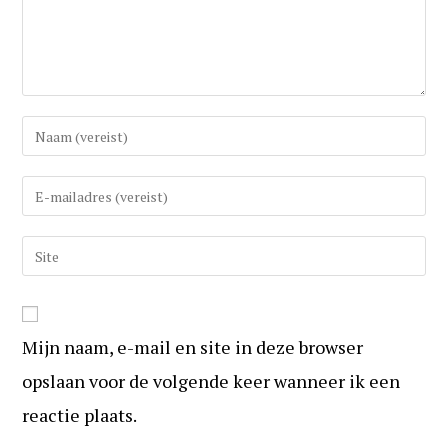
Vul
uw
(gebruikers)naam
Vul
in
uw
om
e-
Vul
te
mail
uw
reageren
in
website
om
URL
te
Mijn naam, e-mail en site in deze browser
in
kunnen
(optioneel)
opslaan voor de volgende keer wanneer ik een
reageren
reactie plaats.