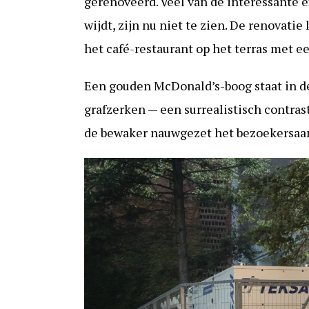
gerenoveerd. Veel van de interessante e
wijdt, zijn nu niet te zien. De renovati
het café-restaurant op het terras met e
Een gouden McDonald’s-boog staat in d
grafzerken — een surrealistisch contras
de bewaker nauwgezet het bezoekersaant