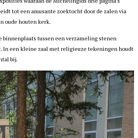
xposities waaraan de Michelingids drie pagina’s
e leidt tot een amusante zoektocht door de zalen via
en oude houten kerk.
e binnenplaats tussen een verzameling stenen
t. In een kleine zaal met religieuze tekeningen houdt
al bij.