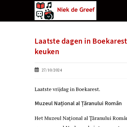
Ga
naar
de
inhoud
Laatste dagen in Boekare
keuken
Bericht
27/10/2024
gepubliceerd
op:
Laatste vrijdag in Boekarest.
Muzeul Național al Țăranului Român
Het Muzeul Național al Țăranului Rom