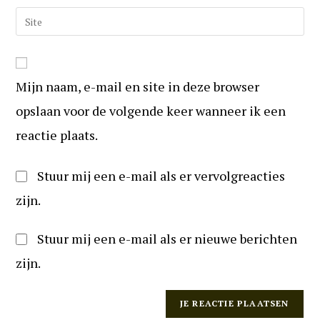
om
e-
Vul
te
mail
uw
reageren
in
website
om
URL
te
Mijn naam, e-mail en site in deze browser
in
kunnen
(optioneel)
opslaan voor de volgende keer wanneer ik een
reageren
reactie plaats.
Stuur mij een e-mail als er vervolgreacties
zijn.
Stuur mij een e-mail als er nieuwe berichten
zijn.