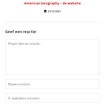
American Geography – de website
23/12/2021
Geef een reactie
Reactie
Vul
uw
(gebruikers)naam
Vul
in
uw