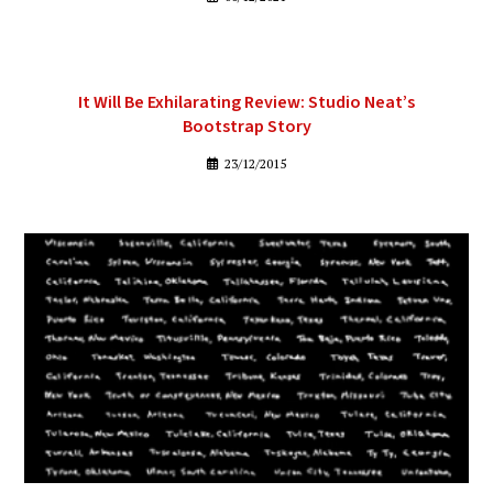
It Will Be Exhilarating Review: Studio Neat’s
Bootstrap Story
23/12/2015