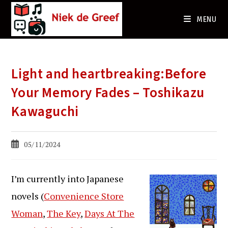
Ga
naar
MENU
de
inhoud
Light and heartbreaking:Before
Your Memory Fades – Toshikazu
Kawaguchi
Bericht
05/11/2024
gepubliceerd
op:
I’m currently into Japanese
novels (
Convenience Store
Woman
,
The Key
,
Days At The