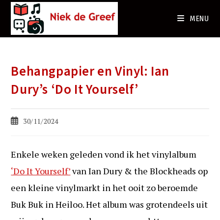
Ga
naar
MENU
de
inhoud
Behangpapier en Vinyl: Ian
Dury’s ‘Do It Yourself’
Bericht
30/11/2024
gepubliceerd
op:
Enkele weken geleden vond ik het vinylalbum
‘Do It Yourself’
van Ian Dury & the Blockheads op
een kleine vinylmarkt in het ooit zo beroemde
Buk Buk in Heiloo. Het album was grotendeels uit