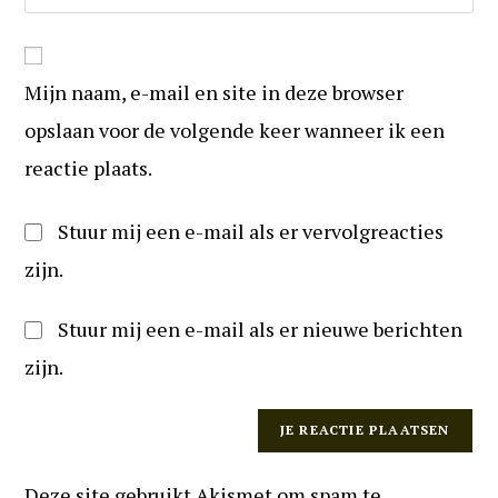
mail
uw
reageren
in
website
om
URL
te
Mijn naam, e-mail en site in deze browser
in
kunnen
(optioneel)
opslaan voor de volgende keer wanneer ik een
reageren
reactie plaats.
Stuur mij een e-mail als er vervolgreacties
zijn.
Stuur mij een e-mail als er nieuwe berichten
zijn.
Deze site gebruikt Akismet om spam te