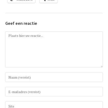
Geef een reactie
Reactie
Vul
uw
(gebruikers)naam
Vul
in
uw
om
e-
Vul
te