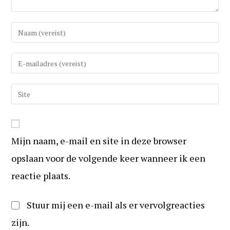
Vul
uw
(gebruikers)naam
Vul
in
uw
om
e-
Vul
te
mail
uw
reageren
in
website
om
URL
te
Mijn naam, e-mail en site in deze browser
in
kunnen
(optioneel)
opslaan voor de volgende keer wanneer ik een
reageren
reactie plaats.
Stuur mij een e-mail als er vervolgreacties
zijn.