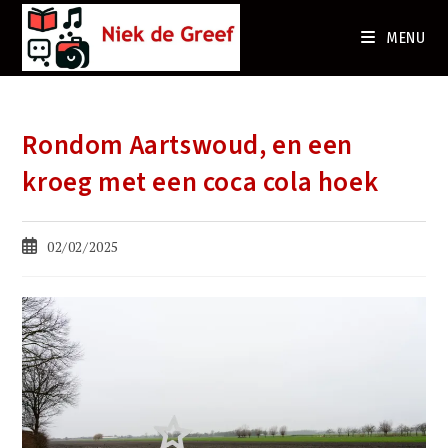
Ga
naar
MENU
de
inhoud
Rondom Aartswoud, en een
kroeg met een coca cola hoek
Bericht
02/02/2025
gepubliceerd
op: