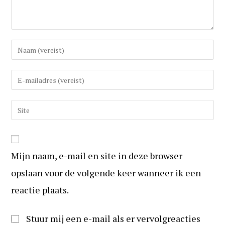
Vul
uw
(gebruikers)naam
Vul
in
uw
om
e-
Vul
te
mail
uw
reageren
in
website
om
URL
te
Mijn naam, e-mail en site in deze browser
in
kunnen
(optioneel)
opslaan voor de volgende keer wanneer ik een
reageren
reactie plaats.
Stuur mij een e-mail als er vervolgreacties