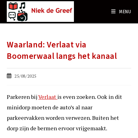
Ga
naar
MENU
de
inhoud
Waarland: Verlaat via
Boomerwaal langs het kanaal
Bericht
25/08/2025
gepubliceerd
op:
Parkeren bij
Verlaat
is even zoeken. Ook in dit
minidorp moeten de auto’s al naar
parkeervakken worden verwezen. Buiten het
dorp zijn de bermen ervoor vrijgemaakt.