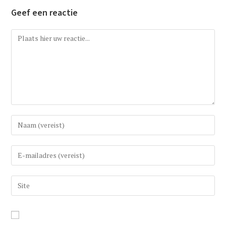
Geef een reactie
Reactie
Vul
uw
(gebruikers)naam
Vul
in
uw
om
e-
Vul
te
mail
uw
reageren
in
website
om
URL