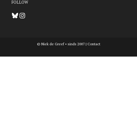
FOLLOW
Bluesky
Instagram
© Niek de Greef • sinds 2007 |
Contact