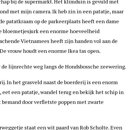
schap bij de supermarkt. Het klimduin is gevuld met
nd met mijn camera. Ik heb zin in een patatje, maar
ij de patatkraam op de parkeerplaats heeft een dame
e bloemetjesjurk een enorme hoeveelheid
lachende Vietnamees heeft zijn handen vol aan de
. De vrouw houdt een enorme Ikea tas open.
er de lijnrechte weg langs de Hondsbossche zeewering.
ij. In het grasveld naast de boerderij is een enorm
 eet een patatje, wandel terug en bekijk het schip in
dt bemand door verfletste poppen met zwarte
rweggetje staat een wit paard van Rob Scholte. Even