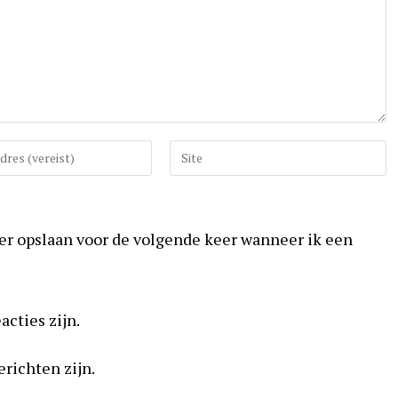
Vul
uw
website
URL
ser opslaan voor de volgende keer wanneer ik een
in
(optioneel)
acties zijn.
erichten zijn.