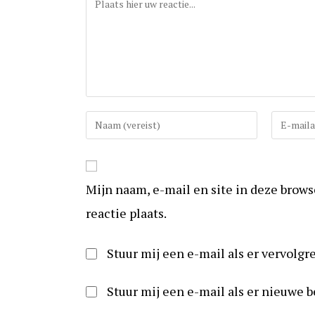
Vul
Vul
uw
uw
(gebruikers)naam
e-
in
mail
Mijn naam, e-mail en site in deze brow
om
in
te
om
reactie plaats.
reageren
te
kunnen
Stuur mij een e-mail als er vervolgre
reageren
Stuur mij een e-mail als er nieuwe b