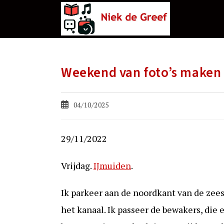
Ga
naar
de
inhoud
Weekend van foto’s maken
Bericht
04/10/2025
gepubliceerd
op:
29/11/2022
Vrijdag.
IJmuiden
.
Ik parkeer aan de noordkant van de zee
het kanaal. Ik passeer de bewakers, die