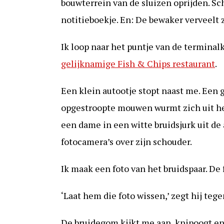
bouwterrein van de sluizen oprijden. Sch
notitieboekje. En: De bewaker verveelt z
Ik loop naar het puntje van de terminal
gelijknamige Fish & Chips restaurant
.
Een klein autootje stopt naast me. Een 
opgestroopte mouwen wurmt zich uit het 
een dame in een witte bruidsjurk uit de
fotocamera’s over zijn schouder.
Ik maak een foto van het bruidspaar. De
‘Laat hem die foto wissen,’ zegt hij tege
De bruidegom kijkt me aan, knipoogt en