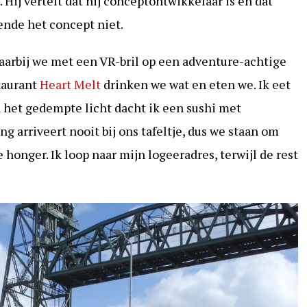
 Hij vertelt dat hij conceptontwikkelaar is en dat
kende het concept niet.
arbij we met een VR-bril op een adventure-achtige
taurant
Heart Melt
drinken we wat en eten we. Ik eet
in het gedempte licht dacht ik een sushi met
 arriveert nooit bij ons tafeltje, dus we staan om
 honger. Ik loop naar mijn logeeradres, terwijl de rest