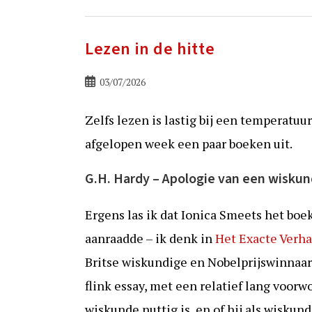
Lezen in de hitte
Bericht
03/07/2026
gepubliceerd
op:
Zelfs lezen is lastig bij een temperatuu
afgelopen week een paar boeken uit.
G.H. Hardy – Apologie van een wiskun
Ergens las ik dat Ionica Smeets het boe
aanraadde – ik denk in
Het Exacte Verha
Britse wiskundige en Nobelprijswinnaar. 
flink essay, met een relatief lang voorwo
wiskunde nuttig is, en of hij als wiskun