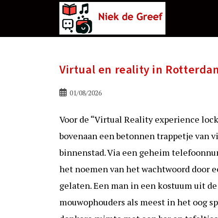
Ga
naar
de
inhoud
Virtual en reality in Rotterda
Bericht
01/08/2026
gepubliceerd
op:
Voor de “Virtual Reality experience loc
bovenaan een betonnen trappetje van vi
binnenstad. Via een geheim telefoonn
het noemen van het wachtwoord door ee
gelaten. Een man in een kostuum uit de 
mouwophouders als meest in het oog spri