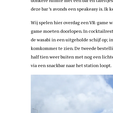
donkere ruimte met een bar en tafeltjes.
deze bar ’s avonds een speakeasy is. Ik 
Wij spelen hier overdag een VR-game wa
game moeten doorlopen. In cocktailres
de wasabi in een uitgeholde schijf op; 
komkommer te zien. De tweede bestelling
half tien weer buiten met nog een lichte
via een snackbar naar het station loopt.