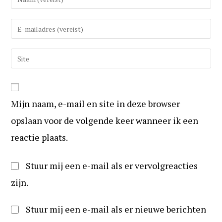
uw
(gebruikers)naam
Vul
in
uw
om
e-
Vul
te
mail
uw
reageren
in
website
om
URL
te
Mijn naam, e-mail en site in deze browser
in
kunnen
(optioneel)
opslaan voor de volgende keer wanneer ik een
reageren
reactie plaats.
Stuur mij een e-mail als er vervolgreacties
zijn.
Stuur mij een e-mail als er nieuwe berichten