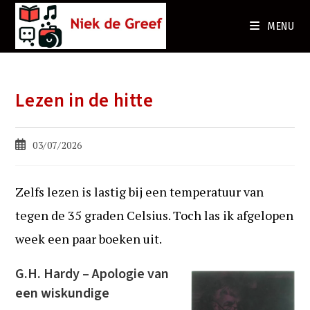
Ga
naar
MENU
de
inhoud
Lezen in de hitte
Bericht
03/07/2026
gepubliceerd
op:
Zelfs lezen is lastig bij een temperatuur van
tegen de 35 graden Celsius. Toch las ik afgelopen
week een paar boeken uit.
G.H. Hardy – Apologie van
een wiskundige