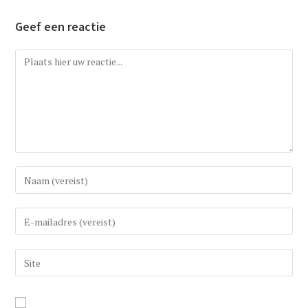
Geef een reactie
Reactie
Vul
uw
(gebruikers)naam
Vul
in
uw
om
e-
Vul
te
mail
uw
reageren
in
website
om