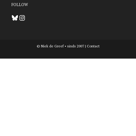
FOLLOW
Bluesky
Instagram
© Niek de Greef • sinds 2007 |
Contact