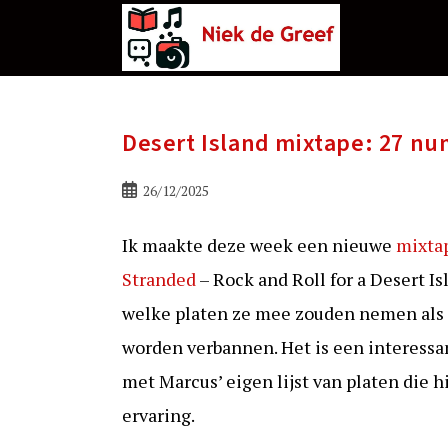
Ga
naar
de
inhoud
Desert Island mixtape: 27 nu
Bericht
26/12/2025
gepubliceerd
op:
Ik maakte deze week een nieuwe
mixta
Stranded
– Rock and Roll for a Desert 
welke platen ze mee zouden nemen als 
worden verbannen. Het is een interessa
met Marcus’ eigen lijst van platen die h
ervaring.