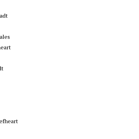
adt
ales
heart
dt
eefheart