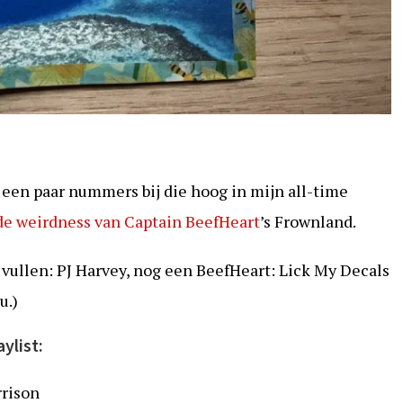
een paar nummers bij die hoog in mijn all-time
de weirdness van Captain BeefHeart
’s Frownland.
vullen: PJ Harvey, nog een BeefHeart: Lick My Decals
u.)
ylist:
rrison