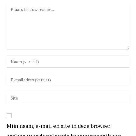
Reactie
Vul
uw
(gebruikers)naam
Vul
in
uw
om
e-
Vul
te
mail
uw
reageren
in
website
om
URL
te
Mijn naam, e-mail en site in deze browser
in
kunnen
(optioneel)
opslaan voor de volgende keer wanneer ik een