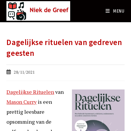
Ga
naar
MENU
de
inhoud
Dagelijkse rituelen van gedreven
geesten
Bericht
28/11/2021
gepubliceerd
op:
Dagelijkse Rituelen
van
Mason Curry
is een
prettig leesbare
opsomming van de