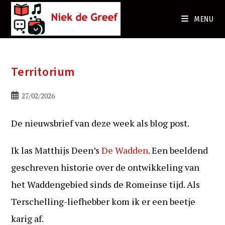
Ga
naar
MENU
de
inhoud
Territorium
Bericht
27/02/2026
gepubliceerd
op:
De nieuwsbrief van deze week als blog post.
Ik las Matthijs Deen’s
De Wadden
. Een beeldend
geschreven historie over de ontwikkeling van
het Waddengebied sinds de Romeinse tijd. Als
Terschelling-liefhebber kom ik er een beetje
karig af.