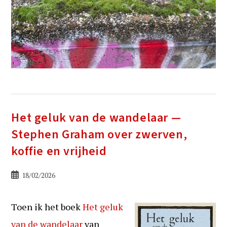
Het geluk van de wandelaar —
Stephen Graham over zwerven,
koffie en vrijheid
Bericht
18/02/2026
gepubliceerd
op:
Toen ik het boek
Het geluk
van de wandelaar
van