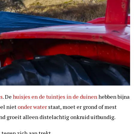
es
. De
huisjes en de tuintjes in de duinen
hebben bijna
oel niet
onder water
staat, moet er grond of mest
d groeit alleen distelachtig onkruid uitbundig.
 tegen zich aan trekt.