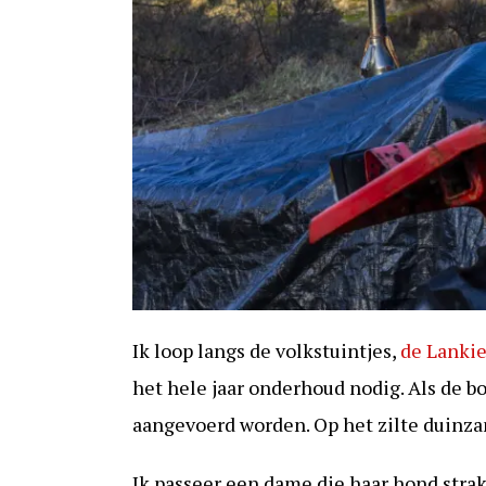
Ik loop langs de volkstuintjes,
de Lanki
het hele jaar onderhoud nodig. Als de b
aangevoerd worden. Op het zilte duinzan
Ik passeer een dame die haar hond strak