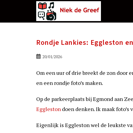
Ga
naar
de
inhoud
Rondje Lankies: Eggleston e
Bericht
20/01/2026
gepubliceerd
op:
Om een uur of drie breekt de zon door e
en een rondje foto’s maken.
Op de parkeerplaats bij Egmond aan Zee
Eggleston
doen denken. Ik maak foto’s v
Eigenlijk is Eggleston wel de leukste va