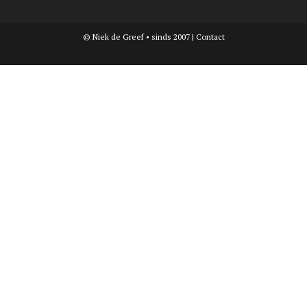
© Niek de Greef • sinds 2007 |
Contact