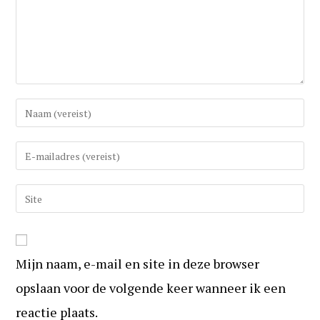
Vul
uw
(gebruikers)naam
Vul
in
uw
om
e-
Vul
te
mail
uw
reageren
in
website
om
URL
te
Mijn naam, e-mail en site in deze browser
in
kunnen
(optioneel)
opslaan voor de volgende keer wanneer ik een
reageren
reactie plaats.