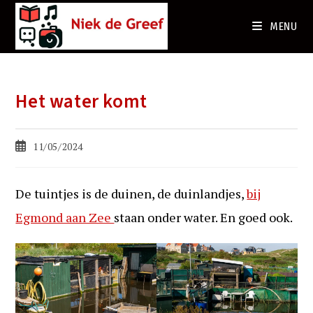
Ga
naar
MENU
de
inhoud
Het water komt
Bericht
11/05/2024
gepubliceerd
op:
De tuintjes is de duinen, de duinlandjes,
bij
Egmond aan Zee
staan onder water. En goed ook.