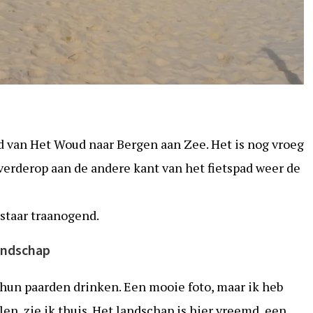
pad van Het Woud naar Bergen aan Zee. Het is nog vroeg
 verderop aan de andere kant van het fietspad weer de
 staar traanogend.
andschap
s hun paarden drinken. Een mooie foto, maar ik heb
len, zie ik thuis. Het landschap is hier vreemd, een