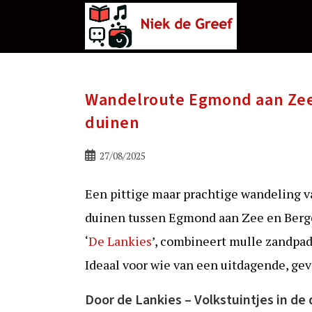
Ga
naar
de
inhoud
Wandelroute Egmond aan Zee 
duinen
Bericht
27/08/2025
gepubliceerd
op:
Een pittige maar prachtige wandeling va
duinen tussen Egmond aan Zee en Bergen 
‘
De Lankies
’, combineert mulle zandpad
Ideaal voor wie van een uitdagende, ge
Door de Lankies – Volkstuintjes in de