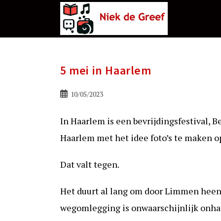
Ga
naar
de
inhoud
5 mei in Haarlem
Bericht
10/05/2023
gepubliceerd
op:
In Haarlem is een bevrijdingsfestival, B
Haarlem met het idee foto’s te maken op
Dat valt tegen.
Het duurt al lang om door Limmen heen
wegomlegging is onwaarschijnlijk onhand