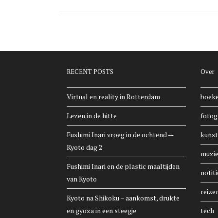
RECENT POSTS
Over
Virtual en reality in Rotterdam
boek
Lezen in de hitte
fotog
Fushimi Inari vroeg in de ochtend —
kunst
Kyoto dag 2
muzi
Fushimi Inari en de plastic maaltijden
notiti
van Kyoto
reize
Kyoto na Shikoku – aankomst, drukte
en gyoza in een steegje
tech