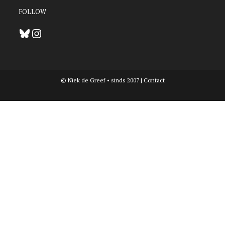
FOLLOW
Bluesky
Instagram
© Niek de Greef • sinds 2007 |
Contact