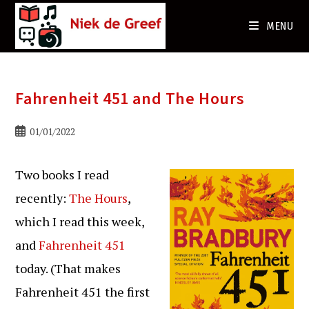
Ga
naar
MENU
de
inhoud
Fahrenheit 451 and The Hours
Bericht
01/01/2022
gepubliceerd
op:
Two books I read
recently:
The Hours
,
which I read this week,
and
Fahrenheit 451
today. (That makes
Fahrenheit 451 the first