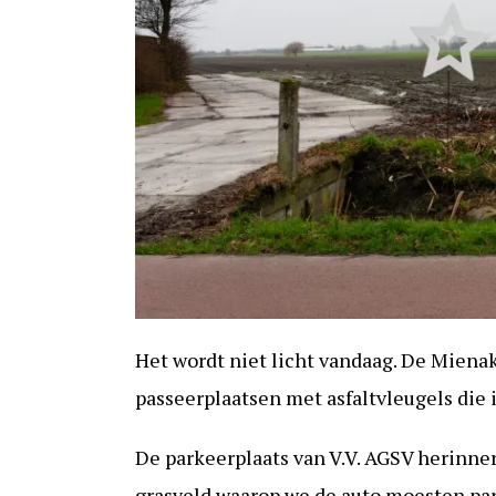
Het wordt niet licht vandaag. De Mienakk
passeerplaatsen met asfaltvleugels die
De parkeerplaats van V.V. AGSV herinner
grasveld waarop we de auto moesten par