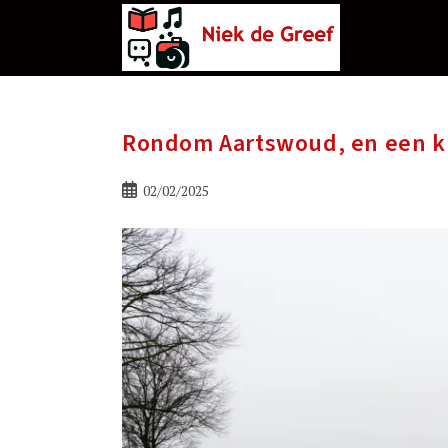
Ga
naar
de
inhoud
Rondom Aartswoud, en een kr
Bericht
02/02/2025
gepubliceerd
op: