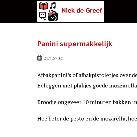
Ga
naar
de
inhoud
Panini supermakkelijk
Bericht
21/12/2021
gepubliceerd
op:
Afbakpanini’s of afbakpistoletjes over 
Beleggen met plakjes goede mozzarella 
Broodje ongeveer 10 minuten bakken in c
Hoe beter de pesto en de mozarella, hoe