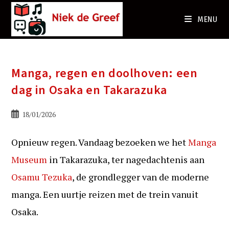
Ga
naar
MENU
de
inhoud
Manga, regen en doolhoven: een
dag in Osaka en Takarazuka
Bericht
18/01/2026
gepubliceerd
op:
Opnieuw regen. Vandaag bezoeken we het
Manga
Museum
in Takarazuka, ter nagedachtenis aan
Osamu Tezuka
, de grondlegger van de moderne
manga. Een uurtje reizen met de trein vanuit
Osaka.