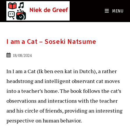
Ga
naar
MENU
de
inhoud
I am a Cat – Soseki Natsume
Bericht
18/08/2024
gepubliceerd
op:
In I am a Cat (Ik ben een kat in Dutch), a rather
headstrong and intelligent observant cat moves
into a teacher’s home. The book follows the cat’s
observations and interactions with the teacher
and his circle of friends, providing an interesting
perspective on human behavior.