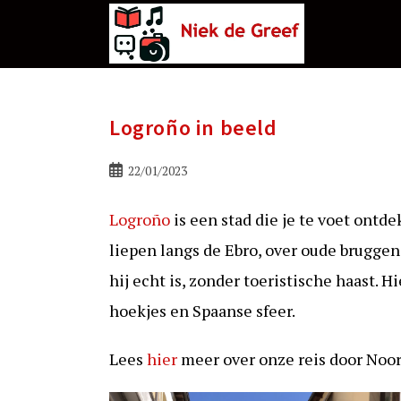
Ga
naar
de
inhoud
Logroño in beeld
Bericht
22/01/2023
gepubliceerd
op:
Logroño
is een stad die je te voet ontd
liepen langs de Ebro, over oude bruggen,
hij echt is, zonder toeristische haast. H
hoekjes en Spaanse sfeer.
Lees
hier
meer over onze reis door Noor