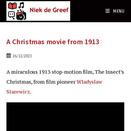
Ga
naar
MENU
de
inhoud
A Christmas movie from 1913
Bericht
26/12/2021
gepubliceerd
op:
A miraculous 1913 stop-motion film, The Insect’s
Christmas, from film pioneer
Wladyslaw
Starewicz
.