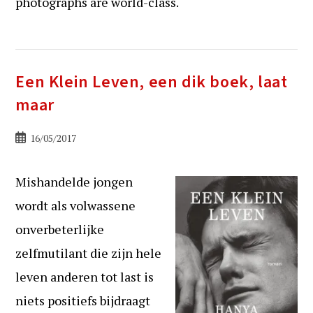
photographs are world-class.
Een Klein Leven, een dik boek, laat
maar
Bericht
16/05/2017
gepubliceerd
op:
Mishandelde jongen
wordt als volwassene
onverbeterlijke
zelfmutilant die zijn hele
leven anderen tot last is
niets positiefs bijdraagt