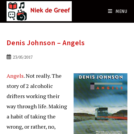
Ga
naar
MENU
de
inhoud
Denis Johnson – Angels
Bericht
23/05/2017
gepubliceerd
op:
Angels
. Not really. The
story of 2 alcoholic
drifters working their
way through life. Making
a habit of taking the
wrong, or rather, no,