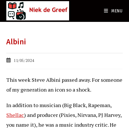
Ga
naar
MENU
de
inhoud
Albini
Bericht
11/05/2024
gepubliceerd
op:
This week Steve Albini passed away. For someone
of my generation an icon so a shock.
In addition to musician (Big Black, Rapeman,
Shellac
) and producer (Pixies, Nirvana, PJ Harvey,
you name it), he was a music industry critic. He