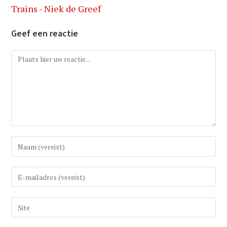
Trains - Niek de Greef
Geef een reactie
Reactie
Vul
uw
(gebruikers)naam
Vul
in
uw
om
e-
Vul
te
mail
uw
reageren
in