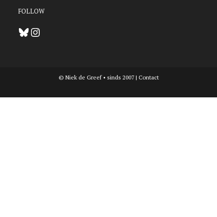
FOLLOW
Bluesky
Instagram
© Niek de Greef • sinds 2007 |
Contact