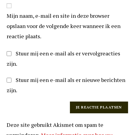
website
om
URL
te
Mijn naam, e-mail en site in deze browser
in
kunnen
(optioneel)
opslaan voor de volgende keer wanneer ik een
reageren
reactie plaats.
Stuur mij een e-mail als er vervolgreacties
zijn.
Stuur mij een e-mail als er nieuwe berichten
zijn.
Deze site gebruikt Akismet om spam te