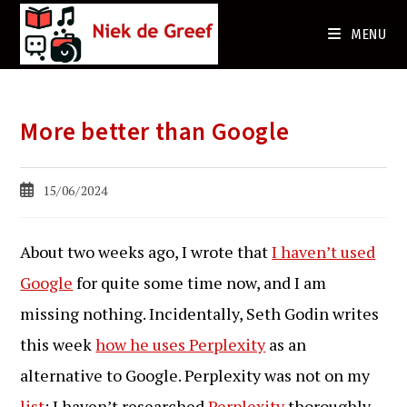
Ga
naar
MENU
de
inhoud
More better than Google
Bericht
15/06/2024
gepubliceerd
op:
About two weeks ago, I wrote that
I haven’t used
Google
for quite some time now, and I am
missing nothing. Incidentally, Seth Godin writes
this week
how he uses Perplexity
as an
alternative to Google. Perplexity was not on my
list
; I haven’t researched
Perplexity
thoroughly