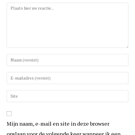
Reactie
Vul
uw
(gebruikers)naam
Vul
in
uw
om
e-
Vul
te
mail
uw
reageren
in
website
om
URL
te
Mijn naam, e-mail en site in deze browser
in
kunnen
(optioneel)
opslaan voor de volgende keer wanneer ik een