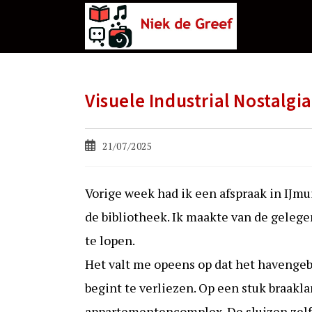
Ga
naar
de
inhoud
Visuele Industrial Nostalgi
Bericht
21/07/2025
gepubliceerd
op:
Vorige week had ik een afspraak in IJm
de bibliotheek. Ik maakte van de geleg
te lopen.
Het valt me opeens op dat het havengebi
begint te verliezen. Op een stuk braaklan
appartementencomplex. De sluizen zelf