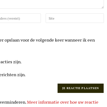
Vul
uw
website
URL
ser opslaan voor de volgende keer wanneer ik een
in
(optioneel)
acties zijn.
erichten zijn.
 verminderen.
Meer informatie over hoe uw reactie