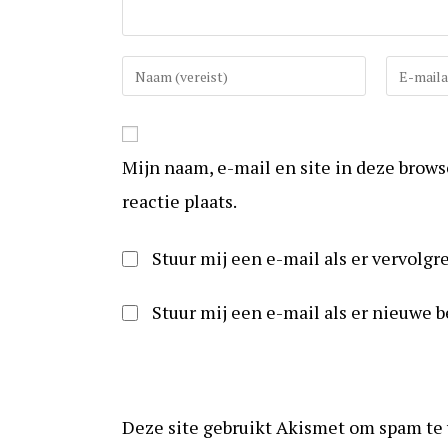
Vul
Vul
uw
uw
(gebruikers)naam
e-
in
mail
Mijn naam, e-mail en site in deze brow
om
in
te
om
reactie plaats.
reageren
te
kunnen
Stuur mij een e-mail als er vervolgre
reageren
Stuur mij een e-mail als er nieuwe b
Deze site gebruikt Akismet om spam te