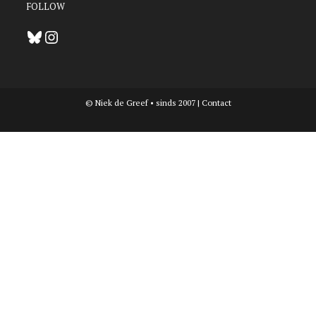
FOLLOW
Bluesky
Instagram
© Niek de Greef • sinds 2007 |
Contact