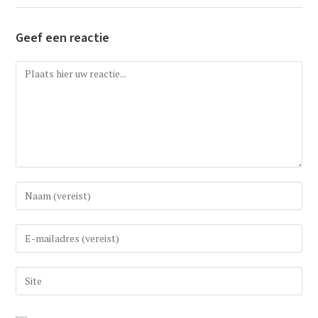
Geef een reactie
Reactie
Vul
uw
(gebruikers)naam
Vul
in
uw
om
e-
Vul
te
mail
uw
reageren
in
website