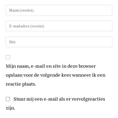
Vul
uw
(gebruikers)naam
Vul
in
uw
om
e-
Vul
te
mail
uw
reageren
in
website
om
URL
te
Mijn naam, e-mail en site in deze browser
in
kunnen
(optioneel)
opslaan voor de volgende keer wanneer ik een
reageren
reactie plaats.
Stuur mij een e-mail als er vervolgreacties
zijn.