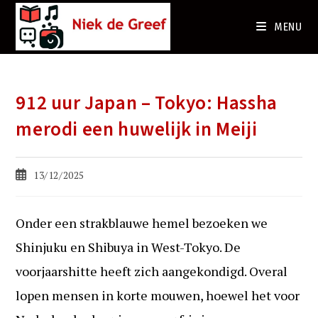
Ga
naar
MENU
de
inhoud
912 uur Japan – Tokyo: Hassha
merodi een huwelijk in Meiji
Bericht
13/12/2025
gepubliceerd
op:
Onder een strakblauwe hemel bezoeken we
Shinjuku en Shibuya in West-Tokyo. De
voorjaarshitte heeft zich aangekondigd. Overal
lopen mensen in korte mouwen, hoewel het voor