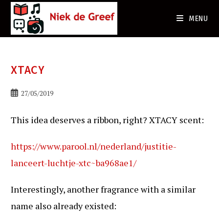
Ga
naar
MENU
de
inhoud
XTACY
Bericht
27/05/2019
gepubliceerd
op:
This idea deserves a ribbon, right? XTACY scent:
https://www.parool.nl/nederland/justitie-
lanceert-luchtje-xtc~ba968ae1/
Interestingly, another fragrance with a similar
name also already existed: