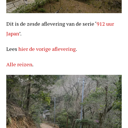
Dit is de zesde aflevering van de serie ‘
912 uur
Japan
’.
Lees
hier de vorige aflevering
.
Alle reizen
.