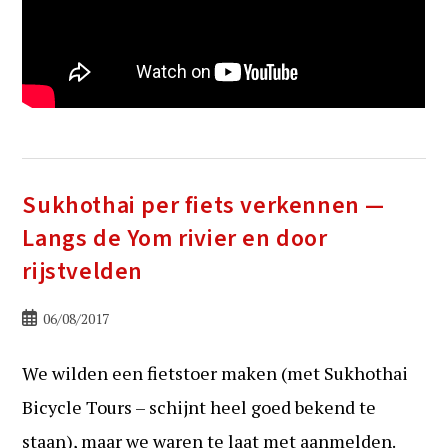
Sukhothai per fiets verkennen —
Langs de Yom rivier en door
rijstvelden
Bericht
06/08/2017
gepubliceerd
op:
We wilden een fietstoer maken (met Sukhothai
Bicycle Tours – schijnt heel goed bekend te
staan), maar we waren te laat met aanmelden.